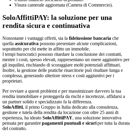
Visura camerale aggiornata (Camera di Commercio).
SoloAffittiPAY: la soluzione per una
rendita sicura e continuativa
Nonostante i vantaggi offerti, sia la
fideiussione bancaria
che
quella
assicurativa
possono presentare alcune complicazioni,
soprattutto per chi mette in affitto un immobile.
I tempi burocratici possono ritardare la conclusione dei contratti,
mentre i costi, spesso elevati, rappresentano un onere aggiuntivo per
gli inquilini, rischiando di scoraggiare molti potenziali affittuari.
Inoltre, la gestione delle pratiche risarcitorie può risultare lunga e
complessa, generando ulteriore stress e costi aggiuntivi per i
proprietari.
Per ovviare a questi problemi
e per massimizzare davvero la tua
rendita immobiliare e proteggerla da rischi e incertezze, affidarsi a
un partner solido e specializzato fa la differenza.
SoloAffitti
, il primo Gruppo in Italia dedicato alla consulenza,
gestione e tutela della rendita da locazione con oltre 25 anni di
esperienza, ha ideato
SoloAffittiPAY
, una soluzione innovativa
pensata per garantire
pagamenti puntuali e sicuri
per tutta la durata
del contratto.