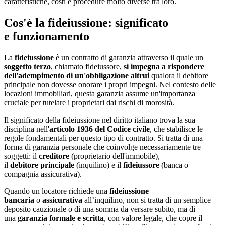
caratteristiche, costi e procedure molto diverse tra loro.
Cos'è la fideiussione: significato
e funzionamento
La
fideiussione
è un contratto di garanzia attraverso il quale
un
soggetto terzo
, chiamato fideiussore,
si impegna a rispondere
dell'adempimento di un'obbligazione altrui
qualora il debitore
principale non dovesse onorare i propri impegni. Nel contesto delle
locazioni immobiliari, questa garanzia assume un'importanza
cruciale per tutelare i proprietari dai rischi di morosità.
Il significato della fideiussione nel diritto italiano trova la sua
disciplina nell'
articolo 1936 del Codice civile
, che stabilisce le
regole fondamentali per questo tipo di contratto. Si tratta di una
forma di garanzia personale che coinvolge necessariamente tre
soggetti: il
creditore
(proprietario dell'immobile),
il
debitore principale
(inquilino) e il
fideiussore
(banca o
compagnia assicurativa).
Quando un locatore richiede una
fideiussione
bancaria
o
assicurativa
all’inquilino, non si tratta di un semplice
deposito cauzionale o di una somma da versare subito, ma di
una
garanzia formale e scritta
, con valore legale, che copre il