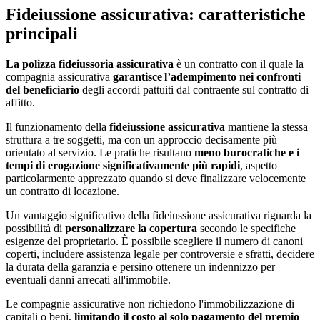
Fideiussione assicurativa: caratteristiche
principali
La polizza fideiussoria assicurativa
è un contratto
con il quale la
compagnia assicurativa
garantisce l’adempimento nei confronti
del beneficiario
degli accordi pattuiti dal contraente sul contratto di
affitto.
Il funzionamento della
fideiussione assicurativa
mantiene la stessa
struttura a tre soggetti, ma con un approccio decisamente più
orientato al servizio. Le pratiche risultano
meno burocratiche e i
tempi di erogazione significativamente più rapidi
, aspetto
particolarmente apprezzato quando si deve finalizzare velocemente
un contratto di locazione.
Un vantaggio significativo della fideiussione assicurativa riguarda la
possibilità di
personalizzare la copertura
secondo le specifiche
esigenze del proprietario. È possibile scegliere il numero di canoni
coperti, includere assistenza legale per controversie e sfratti, decidere
la durata della garanzia e persino ottenere un indennizzo per
eventuali danni arrecati all'immobile.
Le compagnie assicurative non richiedono l'immobilizzazione di
capitali o beni,
limitando il costo al solo pagamento del premio