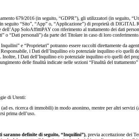
olamento 679/2016 (in seguito, “GDPR”), gli utilizzatori (in seguito, “U
in seguito “Sito”, “App” o, “Applicazione”) di proprietà di DIGITAL RENT
o e dell’App SoloAffittiPAY con riferimento al trattamento dei dati person
ati” o “Dati personali”) da parte del Titolare in caso di loro conferimento
i Inquilini” e “Proprietari” potranno essere raccolti direttamente da agent
 Responsabile, i Dati dell’Inquilino e/o potenziale inquilino e/o quelli de
Inoltre, I Dati dell’Inquilino e/o potenziale inquilino e/o quelli del pro
iungimento delle finalità indicate nelle sezioni “Finalità del trattament
gie di Utenti:
ad es. ricerca di immobili) in modo anonimo, mentre per altri servizi (ad
rsi prima dell’uso.
ti saranno definite di seguito, “Inquilini”)
, previa accettazione dei T