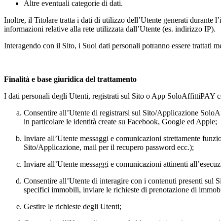
Altre eventuali categorie di dati.
Inoltre, il Titolare tratta i dati di utilizzo dell’Utente generati duran
informazioni relative alla rete utilizzata dall’Utente (es. indirizzo IP).
Interagendo con il Sito, i Suoi dati personali potranno essere trattati 
Finalità e base giuridica del trattamento
I dati personali degli Utenti, registrati sul Sito o App SoloAffittiPAY
Consentire all’Utente di registrarsi sul Sito/Applicazione SoloAf
in particolare le identità create su Facebook, Google ed Apple;
Inviare all’Utente messaggi e comunicazioni strettamente funziona
Sito/Applicazione, mail per il recupero password ecc.);
Inviare all’Utente messaggi e comunicazioni attinenti all’esecuzi
Consentire all’Utente di interagire con i contenuti presenti sul S
specifici immobili, inviare le richieste di prenotazione di immobi
Gestire le richieste degli Utenti;