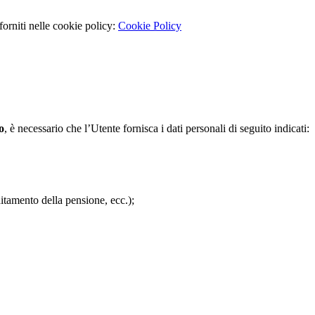
forniti nelle cookie policy:
Cookie Policy
o
, è necessario che l’Utente fornisca i dati personali di seguito indicati:
ditamento della pensione, ecc.);