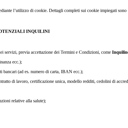
mediante l’utilizzo di cookie. Dettagli completi sui cookie impiegati sono 
OTENZIALI INQUILINI
e dei servizi, previa accettazione dei Termini e Condizioni, come
Inquilin
inanza ecc.);
dati bancari (ad es. numero di carta, IBAN ecc.);
ntratto di lavoro, certificazione unica, modello redditi, cedolini di accre
zioni relative alla salute);