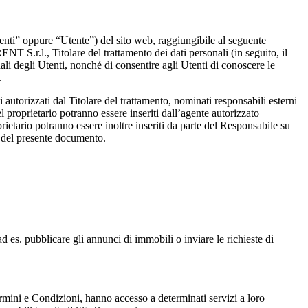
tenti” oppure “Utente”) del sito web, raggiungibile al seguente
 S.r.l., Titolare del trattamento dei dati personali (in seguito, il
ali degli Utenti, nonché di consentire agli Utenti di conoscere le
.
i autorizzati dal Titolare del trattamento, nominati responsabili esterni
l proprietario potranno essere inseriti dall’agente autorizzato
prietario potranno essere inoltre inseriti da parte del Responsabile su
o” del presente documento.
 es. pubblicare gli annunci di immobili o inviare le richieste di
ermini e Condizioni, hanno accesso a determinati servizi a loro