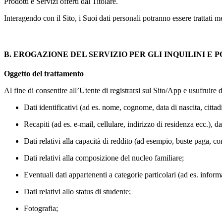
Prodotti e Servizi offerti dal Titolare.
Interagendo con il Sito, i Suoi dati personali potranno essere trattati 
B. EROGAZIONE DEL SERVIZIO PER GLI INQUILINI E P
Oggetto del trattamento
Al fine di consentire all’Utente di registrarsi sul Sito/App e usufruir
Dati identificativi (ad es. nome, cognome, data di nascita, cittad
Recapiti (ad es. e-mail, cellulare, indirizzo di residenza ecc.), 
Dati relativi alla capacità di reddito (ad esempio, buste paga, co
Dati relativi alla composizione del nucleo familiare;
Eventuali dati appartenenti a categorie particolari (ad es. informa
Dati relativi allo status di studente;
Fotografia;