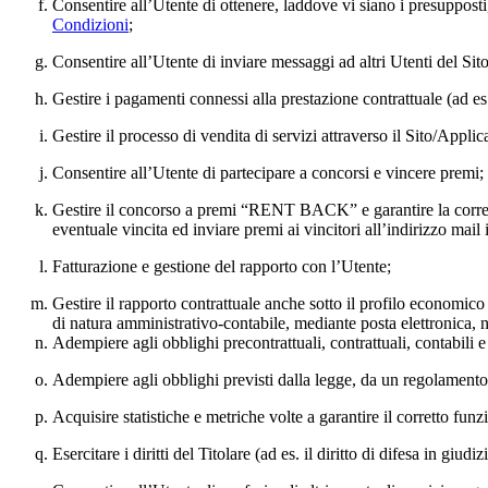
Consentire all’Utente di ottenere, laddove vi siano i presupposti,
Condizioni
;
Consentire all’Utente di inviare messaggi ad altri Utenti del Si
Gestire i pagamenti connessi alla prestazione contrattuale (ad e
Gestire il processo di vendita di servizi attraverso il Sito/Appl
Consentire all’Utente di partecipare a concorsi e vincere premi;
Gestire il concorso a premi “RENT BACK” e garantire la corretta
eventuale vincita ed inviare premi ai vincitori all’indirizzo mai
Fatturazione e gestione del rapporto con l’Utente;
Gestire il rapporto contrattuale anche sotto il profilo economico
di natura amministrativo-contabile, mediante posta elettronica, n
Adempiere agli obblighi precontrattuali, contrattuali, contabili e 
Adempiere agli obblighi previsti dalla legge, da un regolamento
Acquisire statistiche e metriche volte a garantire il corretto fun
Esercitare i diritti del Titolare (ad es. il diritto di difesa in g