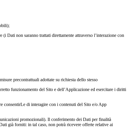
bili);
e (i Dati non saranno trattati direttamente attraverso l’interazione con
 misure precontrattuali adottate su richiesta dello stesso
orretto funzionamento del Sito e dell’Applicazione ed esercitare i diritti
re consentirLe di interagire con i contenuti del Sito e/o App
municazioni promozionali). Il conferimento dei Dati per finalità
ti già forniti: in tal caso, non potrà ricevere offerte relative ai