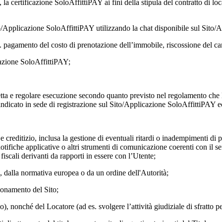
 la certificazione SoloAffittiPAY ai fini della stipula del contratto di 
to/Applicazione SoloAffittiPAY utilizzando la chat disponibile sul Sito/
s. pagamento del costo di prenotazione dell’immobile, riscossione del ca
icazione SoloAffittiPAY;
 e regolare esecuzione secondo quanto previsto nel regolamento che lo d
l indicato in sede di registrazione sul Sito/Applicazione SoloAffittiPAY e
 e creditizio, inclusa la gestione di eventuali ritardi o inadempimenti d
otifiche applicative o altri strumenti di comunicazione coerenti con il se
fiscali derivanti da rapporti in essere con l’Utente;
, dalla normativa europea o da un ordine dell'Autorità;
zionamento del Sito;
iudizio), nonché del Locatore (ad es. svolgere l’attività giudiziale di sfra