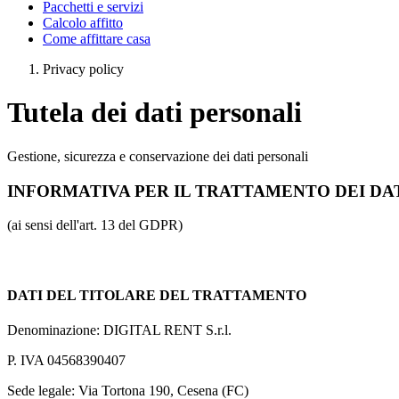
Pacchetti e servizi
Calcolo affitto
Come affittare casa
Privacy policy
Tutela dei dati personali
Gestione, sicurezza e conservazione dei dati personali
INFORMATIVA PER IL TRATTAMENTO DEI DA
(ai sensi dell'art. 13 del GDPR)
DATI DEL TITOLARE DEL TRATTAMENTO
Denominazione: DIGITAL RENT S.r.l.
P. IVA 04568390407
Sede legale: Via Tortona 190, Cesena (FC)