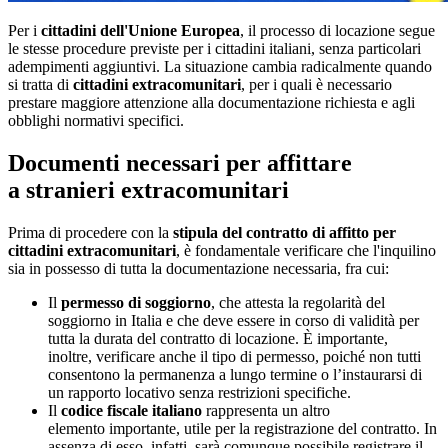
Per i
cittadini dell'Unione Europea
, il processo di locazione segue
le stesse procedure previste per i cittadini italiani, senza particolari
adempimenti aggiuntivi. La situazione cambia radicalmente quando
si tratta di
cittadini extracomunitari
, per i quali è necessario
prestare maggiore attenzione alla documentazione richiesta e agli
obblighi normativi specifici.
Documenti necessari per affittare
a stranieri extracomunitari
Prima di procedere con la
stipula del
contratto di affitto per
cittadini extracomunitari
, è fondamentale verificare che l'inquilino
sia in possesso di tutta la
documentazione necessaria
, fra cui:
Il
permesso di soggiorno
, che attesta la regolarità del
soggiorno in Italia e che deve essere in corso di validità per
tutta la durata del contratto di locazione. È importante,
inoltre, verificare anche il tipo di permesso, poiché non tutti
consentono la permanenza a lungo termine o l’instaurarsi di
un rapporto locativo senza restrizioni specifiche.
Il
codice fiscale italiano
rappresenta un altro
elemento importante
, utile per la registrazione del contratto. In
assenza di esso, infatti, sarà comunque possibile registrare il