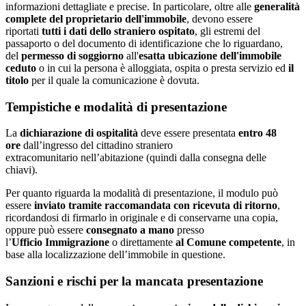
informazioni dettagliate e precise. In particolare, oltre alle
generalità
complete del proprietario dell'immobile
, devono essere
riportati
tutti i dati dello straniero ospitato
, gli estremi del
passaporto o del documento di identificazione che lo riguardano,
del
permesso di soggiorno
all'
esatta ubicazione dell'immobile
ceduto
o in cui la persona è alloggiata, ospita o presta servizio ed
il
titolo
per il quale la comunicazione è dovuta.
Tempistiche e modalità di presentazione
La
dichiarazione di ospitalità
deve essere presentata
entro 48
ore
dall’ingresso del cittadino straniero
extracomunitario nell’abitazione
(quindi dalla consegna delle
chiavi)
.
Per quanto riguarda la modalità di presentazione, il modulo può
essere
inviato tramite raccomandata con ricevuta di ritorno
,
ricordandosi di firmarlo in originale e di conservarne una copia,
oppure può essere
consegnato a mano
presso
l’
Ufficio Immigrazione
o direttamente
al Comune competente
, in
base alla localizzazione dell’immobile in questione.
Sanzioni e rischi per la mancata presentazione