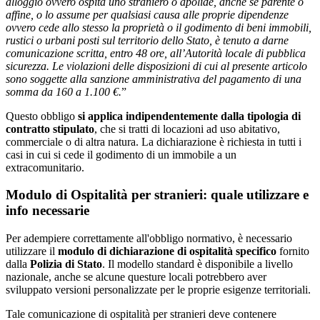
alloggio ovvero ospita uno straniero o apolide, anche se parente o
affine, o lo assume per qualsiasi causa alle proprie dipendenze
ovvero cede allo stesso la proprietà o il godimento di beni immobili,
rustici o urbani posti sul territorio dello Stato, è tenuto a darne
comunicazione scritta, entro 48 ore, all’Autorità locale di pubblica
sicurezza. Le violazioni delle disposizioni di cui al presente articolo
sono soggette alla sanzione amministrativa del pagamento di una
somma da 160 a 1.100 €.
”
Questo obbligo
si applica indipendentemente dalla
tipologia di
contratto
stipulato
, che si tratti di locazioni ad uso abitativo,
commerciale o di altra natura. La dichiarazione è richiesta in tutti i
casi in cui si cede il godimento di un immobile a un
extracomunitario.
Modulo di Ospitalità per stranieri: quale utilizzare e
info necessarie
Per adempiere correttamente all'obbligo normativo, è necessario
utilizzare il
modulo di dichiarazione di ospitalità specifico
fornito
dalla
Polizia di Stato
. Il modello standard è disponibile a livello
nazionale, anche se alcune questure locali potrebbero aver
sviluppato versioni personalizzate per le proprie esigenze territoriali.
Tale comunicazione di ospitalità per stranieri deve contenere