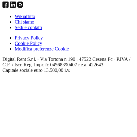
Wikiaffitto
Chi siamo
Sedi e contatti
Privacy Policy
Cookie Policy
Modifica preferenze Cookie
Digital Rent S.r.l. - Via Tortona n 190 . 47522 Cesena Fc - P.IVA /
C.F. / Iscr. Reg. Impr. fc 04568390407 r.e.a. 422643.
Capitale sociale euro 13.500,00 i.v.