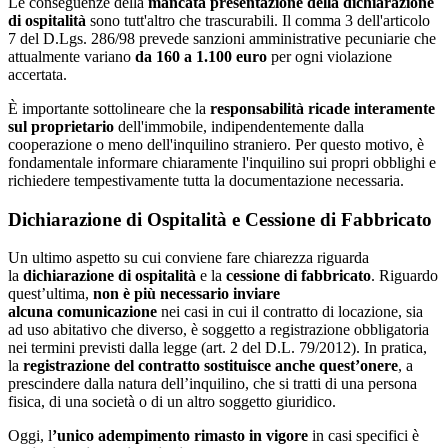
Le conseguenze della
mancata presentazione
della dichiarazione
di ospitalità
sono tutt'altro che trascurabili. Il comma 3 dell'articolo
7 del D.Lgs. 286/98 prevede sanzioni amministrative pecuniarie che
attualmente variano
da 160 a 1.100 euro
per ogni violazione
accertata.
È importante sottolineare che la
responsabilità ricade interamente
sul proprietario
dell'immobile, indipendentemente dalla
cooperazione o meno dell'inquilino straniero. Per questo motivo, è
fondamentale informare chiaramente l'inquilino sui propri obblighi e
richiedere tempestivamente tutta la documentazione necessaria.
Dichiarazione di Ospitalità e Cessione di Fabbricato
Un ultimo aspetto su cui conviene fare chiarezza riguarda
la
dichiarazione di ospitalità
e la
cessione di fabbricato
. Riguardo
quest’ultima,
non è più necessario inviare
alcuna comunicazione
nei casi in cui il contratto di locazione, sia
ad uso abitativo che diverso, è soggetto a registrazione obbligatoria
nei termini previsti dalla legge (art. 2 del D.L. 79/2012). In pratica,
la
registrazione del contratto sostituisce anche quest’onere
, a
prescindere dalla natura dell’inquilino, che si tratti di una persona
fisica, di una società o di un altro soggetto giuridico.
Oggi, l
’unico adempimento rimasto in vigore
in casi specifici è