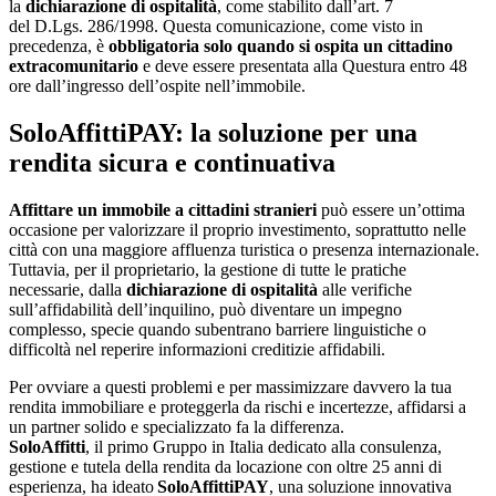
la
dichiarazione di ospitalità
, come stabilito dall’art. 7
del D.Lgs. 286/1998. Questa comunicazione, come visto in
precedenza, è
obbligatoria solo quando si ospita un cittadino
extracomunitario
e deve essere presentata alla Questura entro 48
ore dall’ingresso dell’ospite nell’immobile.
SoloAffittiPAY: la soluzione per una
rendita sicura e continuativa
Affittare un immobile a cittadini stranieri
può essere un’ottima
occasione per valorizzare il proprio investimento, soprattutto nelle
città con una maggiore affluenza turistica o presenza internazionale.
Tuttavia, per il proprietario, la gestione di tutte le pratiche
necessarie, dalla
dichiarazione di ospitalità
alle verifiche
sull’affidabilità dell’inquilino, può diventare un impegno
complesso, specie quando subentrano barriere linguistiche o
difficoltà nel reperire informazioni creditizie affidabili.
Per ovviare a questi problemi e per massimizzare davvero la tua
rendita immobiliare e proteggerla da rischi e incertezze, affidarsi a
un partner solido e specializzato fa la differenza.
SoloAffitti
, il primo Gruppo in Italia dedicato alla consulenza,
gestione e tutela della rendita da locazione con oltre 25 anni di
esperienza, ha ideato
SoloAffittiPAY
, una soluzione innovativa