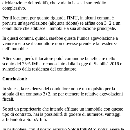
dichiarazione dei redditi), che varia in base al suo reddito
complessivo.
Per il locatore, per quanto riguarda l'IMU, in alcuni comuni è
prevista un'agevolazione (aliquota ridotta) se affitta con 3+2 a un
conduttore che adibisce l'immobile a sua abitazione principale.
In questi comuni, quindi, sarebbe questa l’unica agevolazione a
venire meno se il conduttore non dovesse prendere la residenza
nell’immobile.
Attenzione, però: il locatore potrà comunque beneficiare dello
sconto del 25% IMU riconosciuto dalla Legge di Stabilità 2016 e
svincolato dalla residenza del conduttore.
Conclusioni:
In sintesi, la residenza del conduttore non è un requisito per la
stipula di un contratto 3+2, né per ottenere le relative agevolazioni
fiscali.
Se sei un proprietario che intende affittare un immobile con questo
tipo di contratto, hai la possibilità di godere di numerosi vantaggi
affidandoti a SoloAffitti.
In particolare, con il nostro servizio SoloAffittiPAY, potrai avere la