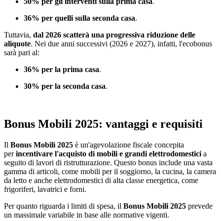
50% per gli interventi sulla prima casa
.
36% per quelli sulla seconda casa
.
Tuttavia,
dal 2026 scatterà una progressiva riduzione delle
aliquote
. Nei due anni successivi (2026 e 2027), infatti, l'ecobonus
sarà pari al:
36% per la prima casa
.
30% per la seconda casa
.
Bonus Mobili 2025: vantaggi e requisiti
Il
Bonus Mobili 2025
è un'agevolazione fiscale concepita
per
incentivare l'acquisto di mobili e grandi elettrodomestici
a
seguito di lavori di ristrutturazione. Questo bonus include una vasta
gamma di articoli, come mobili per il soggiorno, la cucina, la camera
da letto e anche elettrodomestici di alta classe energetica, come
frigoriferi, lavatrici e forni.
Per quanto riguarda i limiti di spesa, il
Bonus Mobili 2025
prevede
un massimale variabile in base alle normative vigenti.